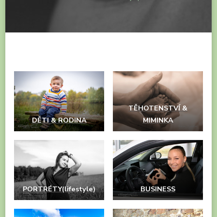
TĚHOTENSTVÍ &
DĚTI & RODINA
MIMINKA
PORTRÉTY(lifestyle)
BUSINES
S