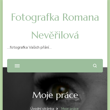
Fotografka Romana
Nevěřilová
…fotografka Vašich přání…
Moje práce
Úvodní stránka
Moje práce