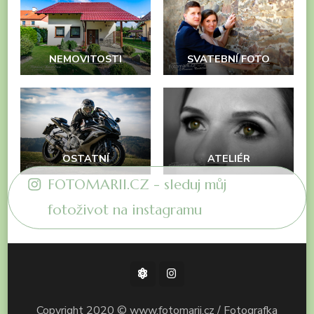
NEMOVITOSTI
SVATEBNÍ FOTO
OSTATNÍ
ATELIÉR
FOTOMARII.CZ - sleduj můj
fotoživot na instagramu
Copyright 2020 © www.fotomarii.cz / Fotografka