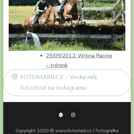
29/09/2012: Wrbna Racing
– trénink
FOTOMARII.CZ - sleduj můj
fotoživot na instagramu
Copyright 2020 © www.fotomarii.cz / Fotografka