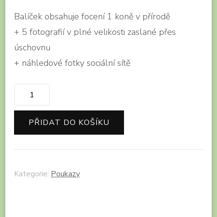
Balíček obsahuje focení 1 koně v přírodě
+ 5 fotografií v plné velikosti zaslané přes
úschovnu
+ náhledové fotky sociální sítě
Dárkový
poukaz
na
PŘIDAT DO KOŠÍKU
focení
koní
–
Kategorie:
Poukazy
MINI
množství