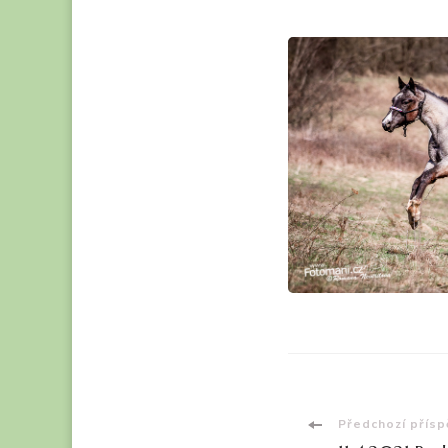
Navigac
Předchozí přís