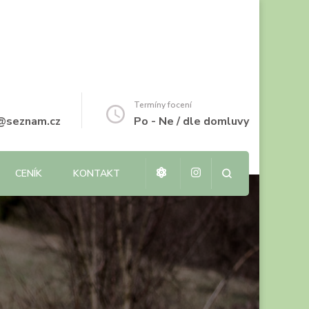
Termíny focení
i@seznam.cz
Po - Ne / dle domluvy
CENÍK
KONTAKT