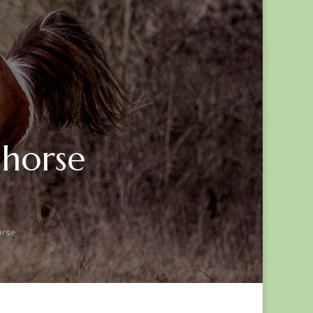
 horse
orse