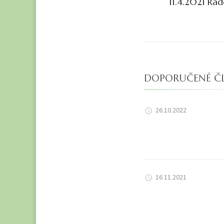
11.4.2021 Rad
příspěvk
DOPORUČENÉ Č
26.10.2022
16.11.2021