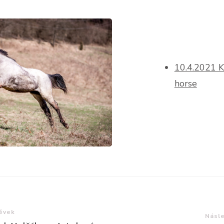
10.4.2021 Ka
horse
e
pěvek
Násle