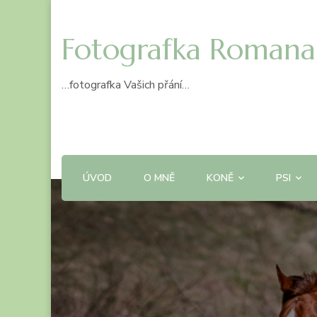
Fotografka Romana
…fotografka Vašich přání…
ÚVOD
O MNĚ
KONĚ
PSI