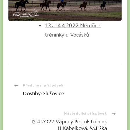
13.a14.4.2022 Němčice:
tréninky u Vocásků
Navigace
Předchozí příspěvek
Dostihy: Slušovice
příspěvku
Následující příspěvek
15.4.2022 Vápený Podol: trénink
H.Kabelková, M.Liška