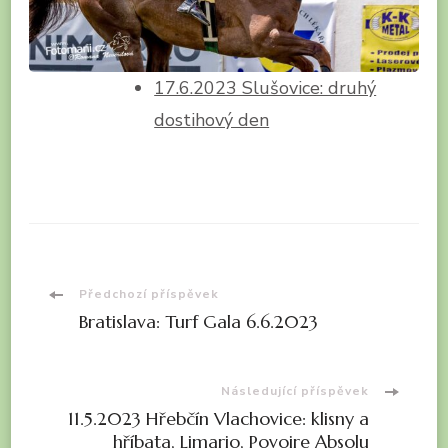
17.6.2023 Slušovice: druhý
dostihový den
Navigace
Předchozí příspěvek
Bratislava: Turf Gala 6.6.2023
příspěvku
Následující příspěvek
11.5.2023 Hřebčín Vlachovice: klisny a
hříbata, Limario, Povoire Absolu